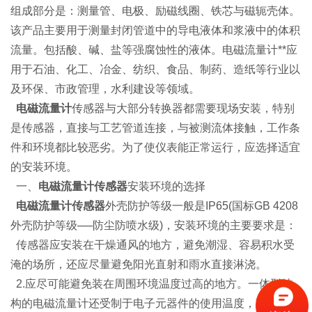
组成部分是：测量管、电极、励磁线圈、铁芯与磁轭壳体。
该产品主要用于测量封闭管道中的导电液体和浆液中的体积
流量。包括酸、碱、盐等强腐蚀性的液体。电磁流量计**应
用于石油、化工、冶金、纺织、食品、制药、造纸等行业以
及环保、市政管理，水利建设等领域。
电磁流量计
传感器与大部分转换器都需要现场安装，特别
是传感器，直接与工艺管道连接，与被测流体接触，工作条
件和环境都比较恶劣。为了使仪表能正常运行，应选择适宜
的安装环境。
一、
电磁流量计传感器
安装环境的选择
电磁流量计传感器
外壳防护等级一般是IP65(国标GB 4208
外壳防护等级──防尘防喷水级)，安装环境的主要要求是：
传感器应安装在干燥通风的地方，避免潮湿、容易积水受
淹的场所，还应尽量避免阳光直射和雨水直接淋浇。
2.应尽可能避免装在周围环境温度过高的地方。一体型结
构的电磁流量计还受制于电子元器件的使用温度，其使用环